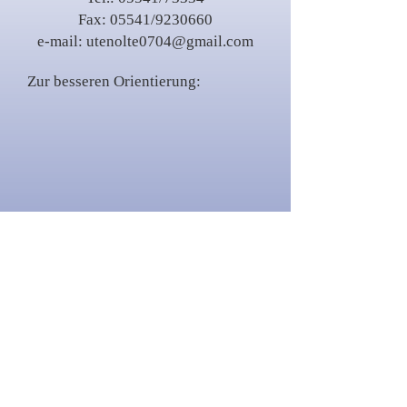
Fax: 05541/9230660
e-mail:
utenolte0704@gmail.com
Zur besseren Orientierung: